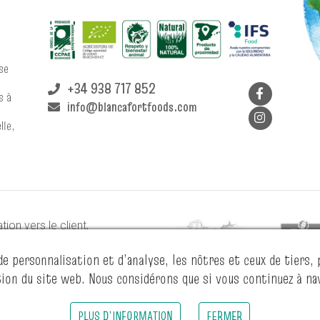
se
+34 938 717 852
s à
info@blancafortfoods.com
lle,
tion vers le client,
raison d’être.
de personnalisation et d’analyse, les nôtres et ceux de tiers, 
ation du site web. Nous considérons que si vous continuez à nav
oods |
Mentions légales
|
Politique confidentialité
|
Politique cookies
| Web 
PLUS D’INFORMATION
FERMER