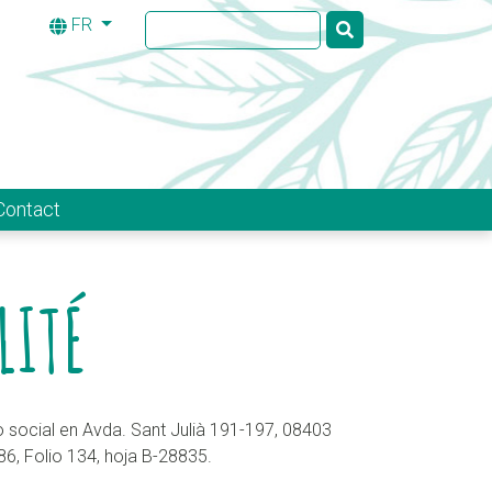
FR
Contact
LITÉ
ocial en Avda. Sant Julià 191-197, 08403
86, Folio 134, hoja B-28835.